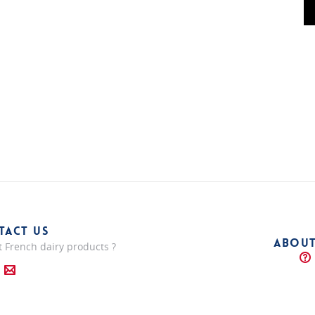
TACT US
ABOUT
 French dairy products ?