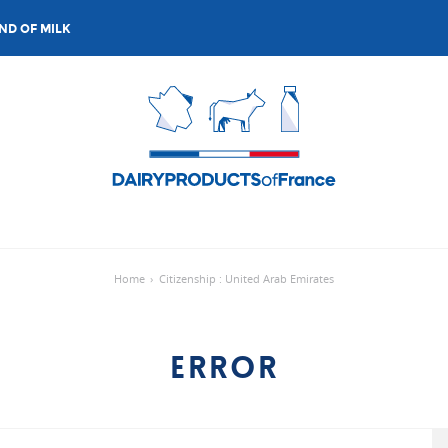
ND OF MILK
Home
›
Citizenship : United Arab Emirates
ERROR